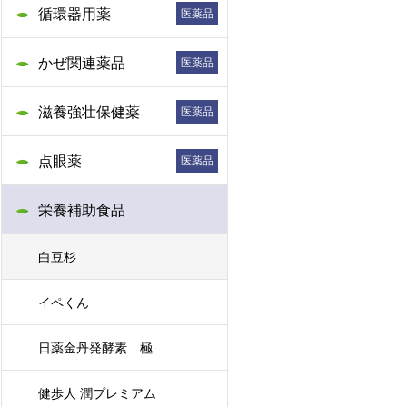
循環器用薬
医薬品
かぜ関連薬品
医薬品
滋養強壮保健薬
医薬品
点眼薬
医薬品
栄養補助食品
白豆杉
イペくん
日薬金丹発酵素 極
健歩人 潤プレミアム