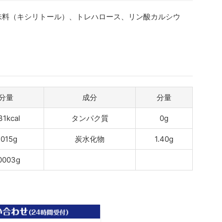
味料（キシリトール）、トレハロース、リン酸カルシウ
分量
成分
分量
31kcal
タンパク質
0g
.015g
炭水化物
1.40g
0003g